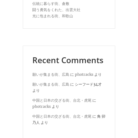
伝統に暮らす街、倉敷
闘う勇気をくれた、出雲大社
光に包まれる街、和歌山
Recent Comments
願いが集まる街、広島
に
photracks
より
願いが集まる街、広島
に
シーフード34才
より
中国と日本の交ざる街、台北・虎尾
に
photracks
より
中国と日本の交ざる街、台北・虎尾
に
角 卯
乃人
より