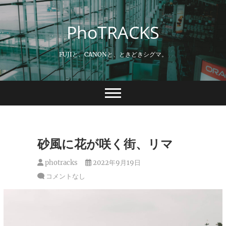
Skip
to
PhoTRACKS
content
FUJIと、CANONと、ときどきシグマ。
砂風に花が咲く街、リマ
photracks
2022年9月19日
コメントなし