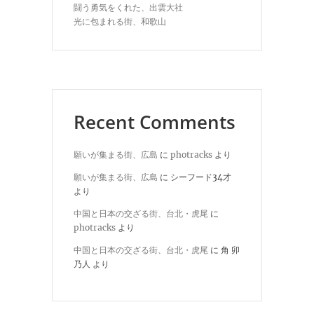
闘う勇気をくれた、出雲大社
光に包まれる街、和歌山
Recent Comments
願いが集まる街、広島
に
photracks
より
願いが集まる街、広島
に
シーフード34才
より
中国と日本の交ざる街、台北・虎尾
に
photracks
より
中国と日本の交ざる街、台北・虎尾
に
角 卯
乃人
より