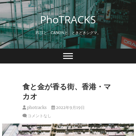
Skip
to
PhoTRACKS
content
FUJIと、CANONと、ときどきシグマ。
食と金が香る街、香港・マ
カオ
photracks
2022年9月19日
コメントなし