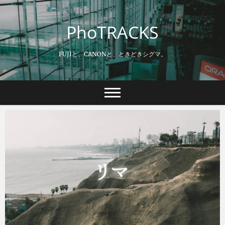
Skip
to
PhoTRACKS
content
FUJIと、CANONと、ときどきシグマ。