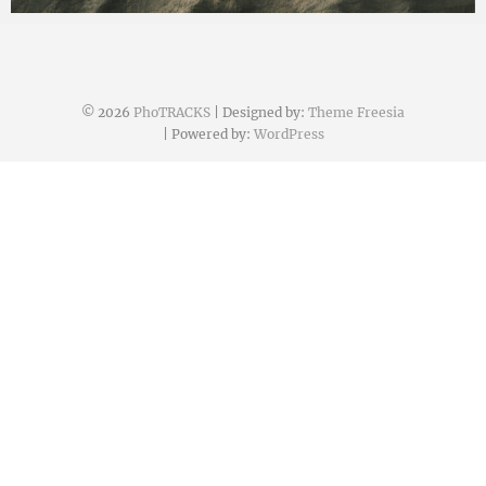
photracks
2022年9月19日
© 2026
PhoTRACKS
| Designed by:
Theme Freesia
| Powered by:
WordPress